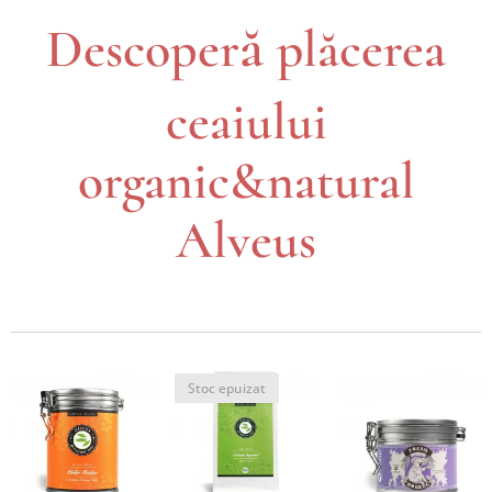
ă
Descoper
pl
ă
cerea
ceaiului
organic&natural
Alveus
Stoc epuizat