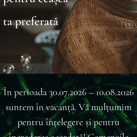
ta preferată
În perioada 30.07.2026 – 10.08.2026
suntem în vacanță. Vă mulțumim
pentru înțelegere și pentru
încrederea acordată! Comenzile