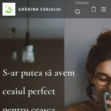
Căutare
GRĂDINA CEAIULUI
S-ar putea să avem
ceaiul perfect
pentru ceașca