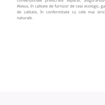
convenționale prelucrate separat, asigurându-l
Alveus, în calitate de furnizor de ceai ecologic, g
de calitate, în conformitate cu cele mai stric
naturale.