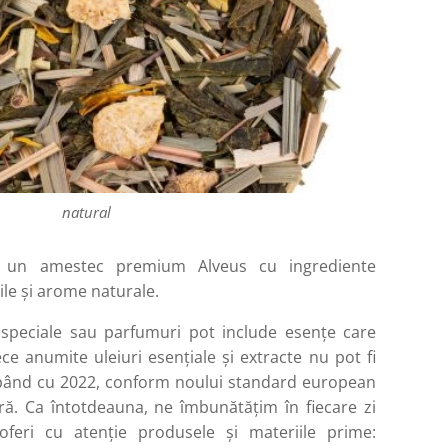
natural
că un amestec premium Alveus cu ingrediente
ile și arome naturale.
speciale sau parfumuri pot include esențe care
e anumite uleiuri esențiale și extracte nu pot fi
epând cu 2022, conform noului standard european
ă. Ca întotdeauna, ne îmbunătățim în fiecare zi
feri cu atenție produsele și materiile prime: