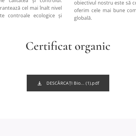
e calitatea și controlul.
obiectivul nostru este să 
arantează cel mai înalt nivel
oferim cele mai bune com
te controale ecologice și
globală.
Certificat organic
DESCĂRCAȚI Bio... (1).pdf