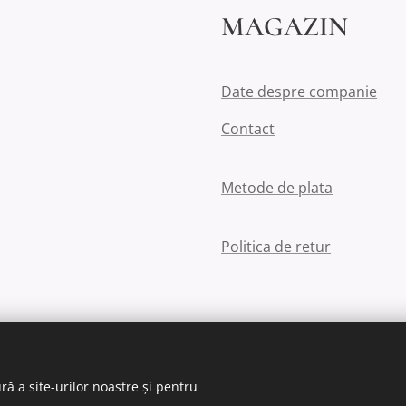
MAGAZIN
Date despre companie
Contact
Metode de plata
Politica de retur
ră a site-urilor noastre și pentru