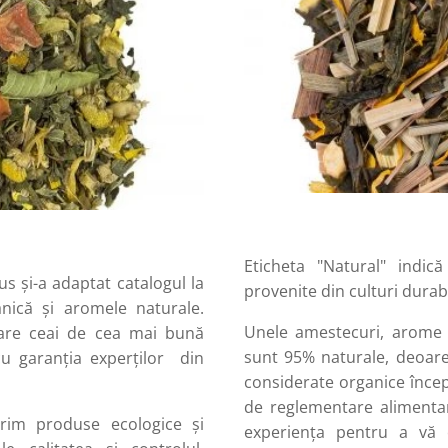
Eticheta "Natural" indi
s și-a adaptat catalogul la
provenite din culturi durab
anică și aromele naturale.
Unele amestecuri, arome 
uare ceai de cea mai bună
sunt 95% naturale, deoarec
 cu garanția experților din
considerate organice înc
de reglementare alimentar
rim produse ecologice și
experiența pentru a vă o