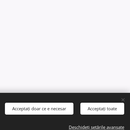
Acceptați doar ce e necesar
Acceptați toate
Deschideți setările avansate