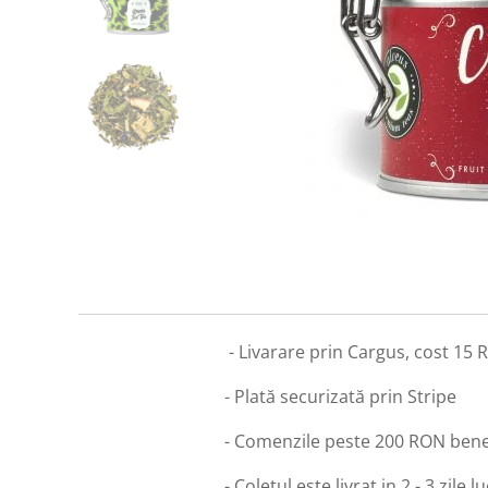
- Livarare prin Cargus, cost 15
- Plată securizată prin Stripe
- Comenzile peste 200 RON benef
- Coletul este livrat in 2 - 3 zile 