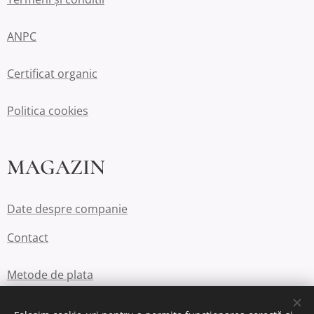
ANPC
Certificat organic
Politica cookies
MAGAZIN
Date despre companie
Contact
Metode de plata
Politica de retur