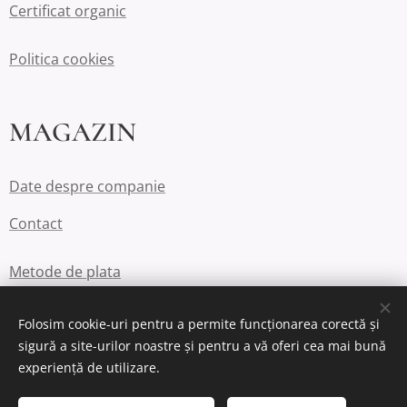
Certificat organic
Politica cookies
MAGAZIN
Date despre companie
Contact
Metode de plata
Politica de retur
Folosim cookie-uri pentru a permite funcționarea corectă și
sigură a site-urilor noastre și pentru a vă oferi cea mai bună
experiență de utilizare.
Cookie-uri