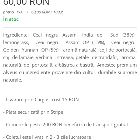
60,00
RON
preț cu TVA
60,00 RON / 100 g
În stoc
Ingrediente: Ceai negru Assam, India de Sud (38%),
lemongrass, Ceai negru Assam OP (15%), Ceai negru
Golden Yunnan OP (5%), aromă naturală, coji de portocală,
coji de lămâie, verbină întreagă, petale de trandafir, aromă
naturală de portocală, albăstrea albastră. Amestec premium
Alveus cu ingrediente provenite din culturi durabile și arome
naturale.
- Livarare prin Cargus, cost 15 RON
- Plată securizată prin Stripe
- Comenzile peste 200 RON beneficiză de transport gratuit
- Coletul este livrat in 2 - 3 zile lucrătoare